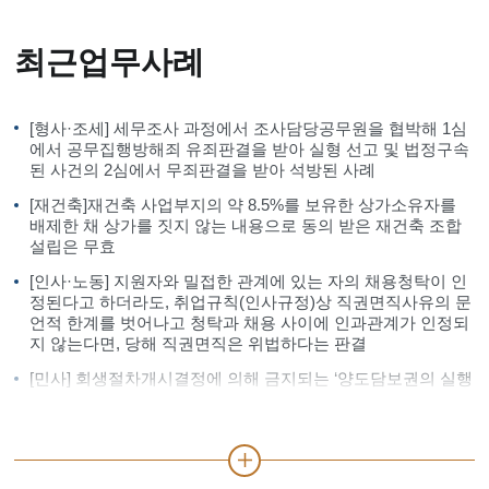
최근업무사례
[형사·조세] 세무조사 과정에서 조사담당공무원을 협박해 1심
에서 공무집행방해죄 유죄판결을 받아 실형 선고 및 법정구속
된 사건의 2심에서 무죄판결을 받아 석방된 사례
[재건축]재건축 사업부지의 약 8.5%를 보유한 상가소유자를
배제한 채 상가를 짓지 않는 내용으로 동의 받은 재건축 조합
설립은 무효
[인사·노동] 지원자와 밀접한 관계에 있는 자의 채용청탁이 인
정된다고 하더라도, 취업규칙(인사규정)상 직권면직사유의 문
언적 한계를 벗어나고 청탁과 채용 사이에 인과관계가 인정되
지 않는다면, 당해 직권면직은 위법하다는 판결
[민사] 회생절차개시결정에 의해 금지되는 ‘양도담보권의 실행
행위’의 의미를 명확히 한 사례 (대법원 파기환송)
[노동] 채용비리사유로 직권면직된 근로자들을 대리해 인과관
계없음을 증명하고 1심과 항소심 모두 승소한 사례