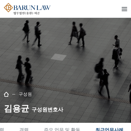
구성원
김용균
구성원변호사
력
경력
주요 업무 및 활동
최근업무사례