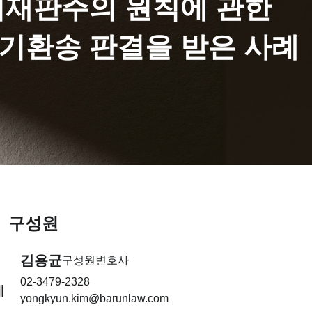
거재판주의 원칙에 관한
파기환송 판결을 받은 사례
구성원
김용균
구성원변호사
02-3479-2328
에
yongkyun.kim@barunlaw.com