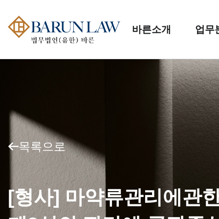
바른소개
업무
목록으로
[형사] 마약류관리에관