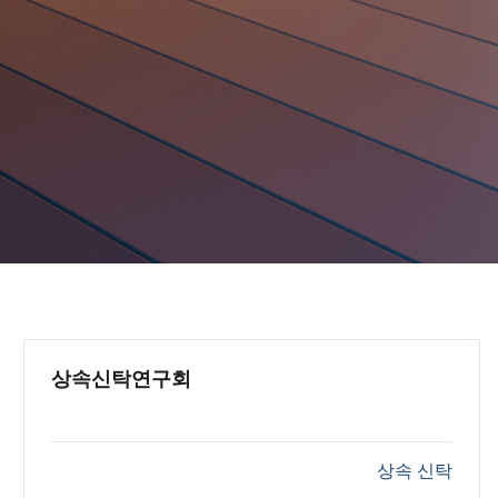
상속신탁연구회
상속 신탁