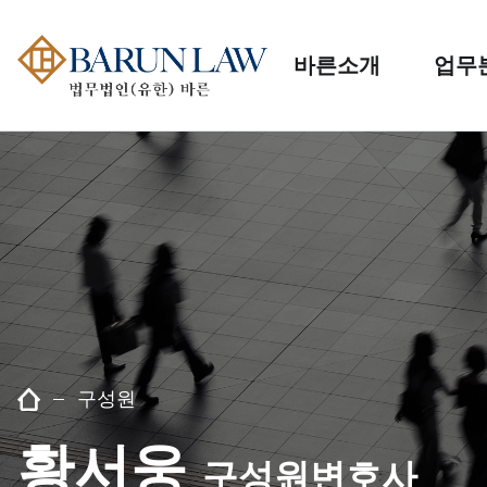
바른소개
업무
구성원
황서웅
구성원변호사