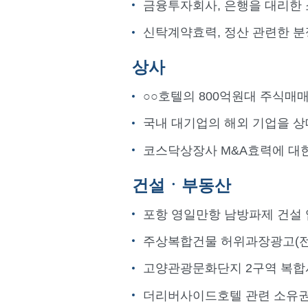
금융투자회사, 은행을 대리한 
신탁계약효력, 정산 관련한 분
상사
○○호텔의 800억원대 주식매
국내 대기업의 해외 기업을 상대
코스닥상장사 M&A효력에 대
건설ㆍ부동산
포항 영일만항 남방파제 건설 
주상복합건물 허위과장광고(전
고양관광문화단지 2구역 복합
더리버사이드호텔 관련 소유권