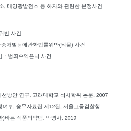
소, 태양광발전소 등 하자와 관련한 분쟁사건
위반 사건
가중처벌등에관한법률위반(뇌물) 사건
배임ㆍ범죄수익은닉 사건
개선방안 연구, 고려대학교 석사학위 논문, 2007
여부, 송무자료집 제12집, 서울고등검찰청
바른 식품의약팀, 박영사, 2019