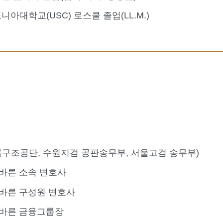
아대학교(USC) 로스쿨 졸업(LL.M.)
구조공단, 수원지검 공판송무부, 서울고검 송무부)
 바른 소속 변호사
 바른 구성원 변호사
 바른 금융그룹장