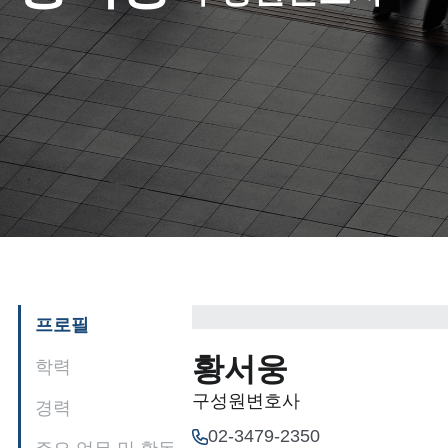
프로필
황서웅
학력
구성원변호사
경력
02-3479-2350