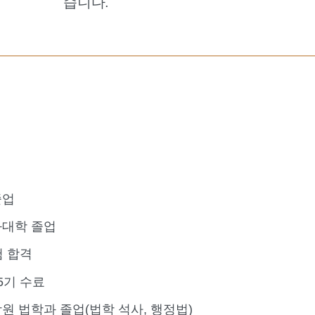
습니다.
졸업
대학 졸업
험 합격
5기 수료
원 법학과 졸업(법학 석사, 행정법)