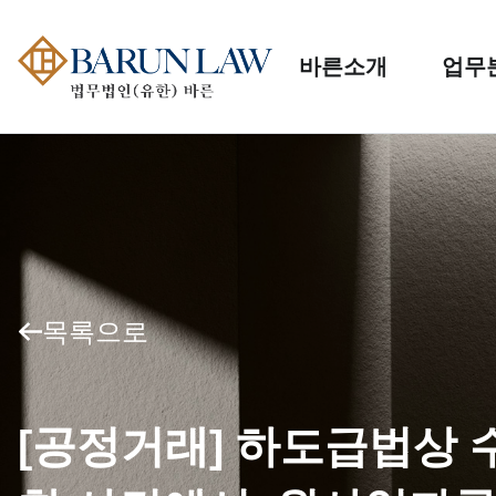
바른소개
업무
목록으로
[공정거래] 하도급법상