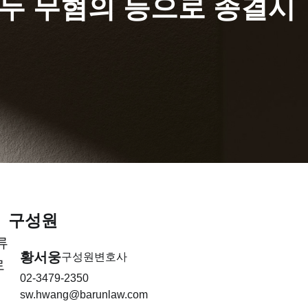
모두 무혐의 등으로 종결시
구성원
류
황서웅
구성원변호사
로
02-3479-2350
sw.hwang@barunlaw.com