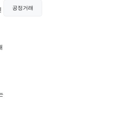
서
공정거래
진
래
는