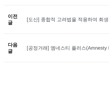
이전
[도산] 종합적 고려법을 적용하여 회
글
다음
[공정거래] 엠네스티 플러스(Amnest
글
은 사례