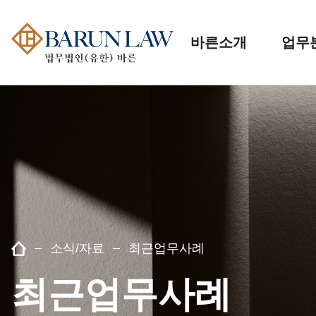
바른소개
업무
소식/자료
최근업무사례
최근업무사례