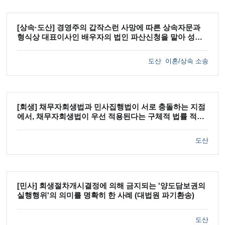
[상속·도산] 경영주의 갑작스런 사망에 따른 상속자문과
형식상 대표이사인 배우자의 법인 파산신청을 맡아 성공
적으로 마무리한 사례
도산
이혼/상속 소송
[회생] 채무자회생법과 민사집행법이 서로 충돌하는 지점
에서, 채무자회생법이 우선 적용된다는 구체적 법률 적용
을 이끌어 낸 사례
도산
[민사] 회생절차개시결정에 의해 금지되는 '양도담보권의
실행행위'의 의미를 명확히 한 사례 (대법원 파기환송)
도산