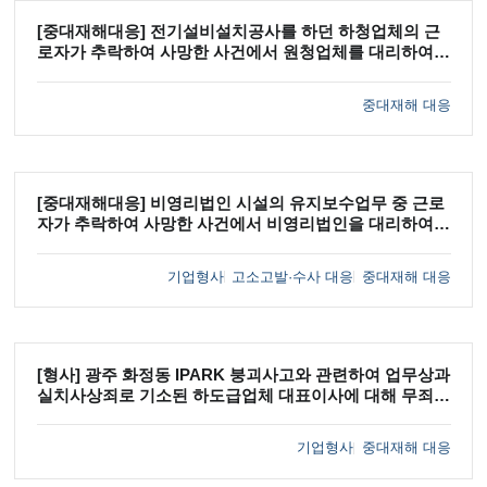
[중대재해대응] 전기설비설치공사를 하던 하청업체의 근
로자가 추락하여 사망한 사건에서 원청업체를 대리하여
중대재해처벌법위반 등 혐의에 대하여 내사종결을 이끌어
낸 사례
중대재해 대응
[중대재해대응] 비영리법인 시설의 유지보수업무 중 근로
자가 추락하여 사망한 사건에서 비영리법인을 대리하여
산업안전보건법위반·중대재해처벌법위반혐의에 대해 내
사종결을 이끈 사례
기업형사
고소고발·수사 대응
중대재해 대응
[형사] 광주 화정동 IPARK 붕괴사고와 관련하여 업무상과
실치사상죄로 기소된 하도급업체 대표이사에 대해 무죄
판단을 이끌어낸 사례
기업형사
중대재해 대응