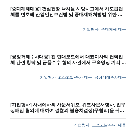
[중대재해대응] 건설현장 낙하물 사망사고에서 하도급업
체를 변호해 산업안전보건법 및 중대재해처벌법 위반 혐
의의 '내사종결'을 이끌어낸 사례
기업형사
중대재해 대응
[공정거래수사대응] 전 현대오토에버 대표이사의 협력업
체 관련 청탁 및 금품수수 혐의 사건에서 구속영장 기각 및
1심 전부 무죄를 이끌어낸 사례
기업형사
고소고발·수사 대응
공정거래수사대응
반부패금융경제범죄
[기업형사] 사내이사의 사문서위조, 위조사문서행사, 업무
상배임 혐의에 대하여 경찰의 불송치결정(무혐의)을 뒤집
고 검찰의 기소(구공판)를 이끌어 낸 사례
기업형사
고소고발·수사 대응