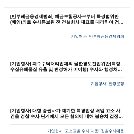
[반부패금융경제범죄] 예금보험공사로부터 특경법위반
(배임)죄로 수사통보된 전 건설회사 대표를 대리하여 검찰
에서 '혐의없음' 종결을 이끌어낸 사례
기업형사
반부패금융경제범죄
[기업형사] 폐수수탁처리업체의 물환경보전법위반(특정
수질유해물질 유출 및 변경허가 미이행) 수사와 행정처분
에서 전부 '혐의없음' 및 행정처분 미부과를 이끌어낸 사례
기업형사
환경분쟁
[기업형사] 대형 증권사가 제기한 특경법상 배임 고소 사
건을 경찰 수사 단계에서 모든 혐의에 대해 불송치 결정을
이끌어낸 사례
기업형사
고소고발·수사 대응
경찰수사대응