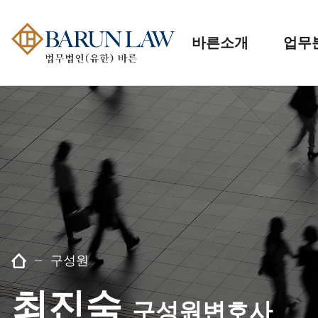
바른소개
업무
구성원
최진숙
구성원변호사