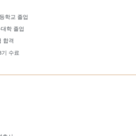
등학교 졸업
대학 졸업
험 합격
8기 수료