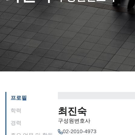
프로필
최진숙
학력
구성원변호사
경력
02-2010-4973