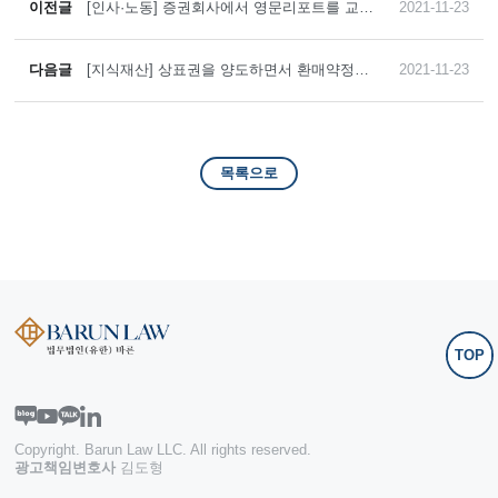
이전글
[인사·노동] 증권회사에서 영문리포트를 교열,
2021-11-23
편집하는 외국인 에디터의 경우 기간제근로자
사용기간 제한의 예외에 해당하는, 한국표준
직업분류 대분류 2의 출판물 편집자에 해당한
다음글
[지식재산] 상표권을 양도하면서 환매약정과
2021-11-23
다는 판결 사례
동시에 Sale & Lease back 조항까지 두어 매
도인이 양도 후에도 상표권을 계속 사용하다
가 사용기한이 만료되었는데, 매도인은 이때
까지 지급한 사용료가 이미 매도대금에 대하
여 이자제한법에서 정한 제한이자 및 원금의
목록으로
합계를 넘는다고 주장하며 무조건으로 상표권
의 반환을 구한 사안에서, Sale & Lease back
조항과 환매약정이 결합된 경우 자금조달적
성격을 띄는 것은 맞지만 그렇다고 하여 이자
제한법의 적용을 받는 것은 아니라고 주장하
여 반환청구를 기각한 사례
TOP
Copyright. Barun Law LLC. All rights reserved.
광고책임변호사
김도형