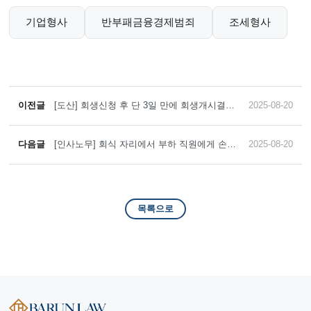
기업형사
반부패금융경제범죄
조세형사
이전글
[도산] 회생신청 후 단 3일 만에 회생개시결정
2025-08-20
이끌어낸 초신속 절차 진행 사례
다음글
[인사노무] 회식 자리에서 부하 직원에게 손깍
2025-08-20
지, 손등 입맞춤, 팔짱 끼기 등의 성희롱을 한
상사에게 면직 처분을 내린 것이 정당하다는
판단을 이끌어낸 승소 사례
목록으로