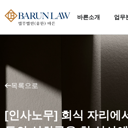
바른소개
업무
목록으로
[인사노무] 회식 자리에