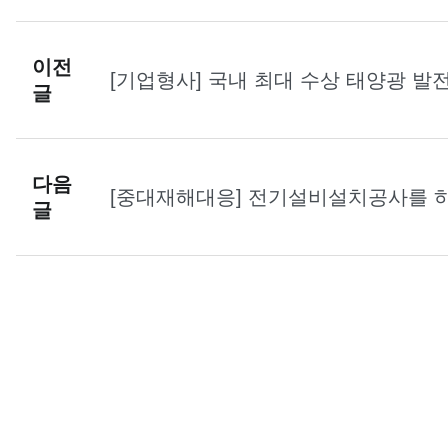
이전
[기업형사] 국내 최대 수상 태양광 발
글
색을 당한 의뢰인에 대해 혐의없음 처
다음
[중대재해대응] 전기설비설치공사를 
글
해처벌법위반 등 혐의에 대하여 내사