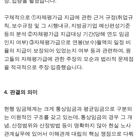
장
,
입증을 펼쳤습니다
.
구체적으로
①
자체평가급 지급에 관한 근거 규정
(
취업규
칙
,
보수규정 및 그 시행내규
,
지방공기업 예산편성기준
등의 분석
②
자체평가급 지급대상 기간
(
당해 연도 임금
인지 여부
) ③
자체평가급으로 연봉
(
보수
)
월액의 일정 비
율의 지급이 보장되어 있었는지 여부 등과 관련하여
,
원
고들의 자체평가급에 관한 주장의 모순과 법리적 문제점
을 적극적으로 주장
·
입증했습니다
.
4. 판결의 의미
현행 임금체계는 크게 통상임금과 평균임금으로 구분되
는 이원적인 구조를 갖고 있는데
,
통상임금의 경우 그 개
념
,
산정범위와 산정방법 등이 명확하지 않아 현실 노사
관계실무에 있어서 이해관계 대립의 핵심 쟁점으로 다뤄