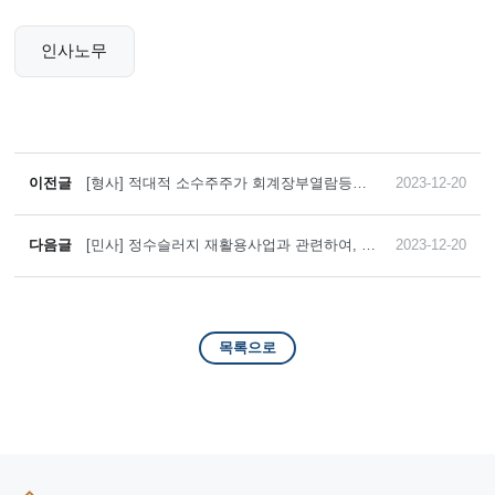
인사노무
이전글
[형사] 적대적 소수주주가 회계장부열람등사
2023-12-20
를 통하여 확보한 자료들을 토대로 형사고소
를 한 사건에서 전부 불송치 결정을 받은 사례
다음글
[민사] 정수슬러지 재활용사업과 관련하여, 서
2023-12-20
울시를 상대로 제기된 130억 원 상당 손해배상
청구 소송에서 전부 승소한 사례
목록으로