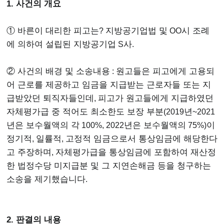
1. 사건의 개요
① 바른이 대리한 피고는
?
지방공기업법 및
OO
시 조례
에 의하여 설립된 지방공기업
S
사
.
② 사건의 배경 및 소송내용
:
원고들은 피고에게 고용되
어 근로를 제공하고 임금을 지급받는 근로자들 또는 지
급받았던 퇴직자들인데
,
피고가 원고들에게 지급하였던
자체평가급 중 적어도 최소한도 보장 부분
(2019
년
~2021
년은 보수월액의 각
100%, 2022
년은 보수월액의
75%)
이
정기적
,
일률적
,
고정적 임금으로서 통상임금에 해당한다
고 주장하며
,
자체평가급을 통상임금에 포함하여 재산정
한 법정수당 미지급분 및 그 지연손해금 등을 청구하는
소송을 제기했습니다
.
2. 판결의 내용