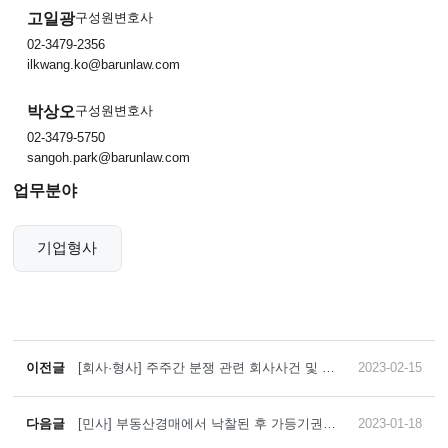
고일광
구성원변호사
02-3479-2356
ilkwang.ko@barunlaw.com
박상오
구성원변호사
02-3479-5750
sangoh.park@barunlaw.com
업무분야
기업형사
이전글
[회사·형사] 주주간 분쟁 관련 회사사건 및 형
2023-02-15
사사건을 효과적으로 대응한 사례
다음글
[민사] 부동산경매에서 낙찰된 후 가등기권자
2023-01-18
가 본등기를 해 부동산경매절차가 취소되자