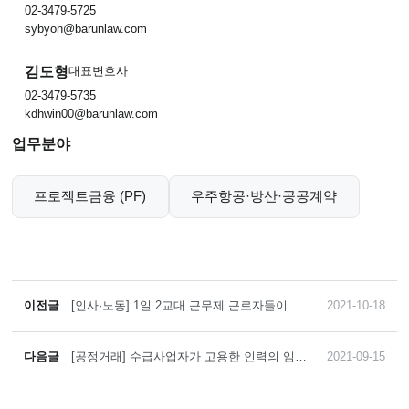
02-3479-5725
sybyon@barunlaw.com
김도형
대표변호사
02-3479-5735
kdhwin00@barunlaw.com
업무분야
프로젝트금융 (PF)
우주항공·방산·공공계약
이전글
[인사·노동] 1일 2교대 근무제 근로자들이 휴
2021-10-18
게시간 미부여를 주장하면서 연장근로수당 및
휴일근로수당을 청구한 사건에서 사용자측을
대리해 승소
다음글
[공정거래] 수급사업자가 고용한 인력의 임금
2021-09-15
을 단가에 포함하기로 한 약정이 하도급법에
서 금지하는 부당특약에 해당하지 않으므로
손해배상책임이 없다고 판단한 사례