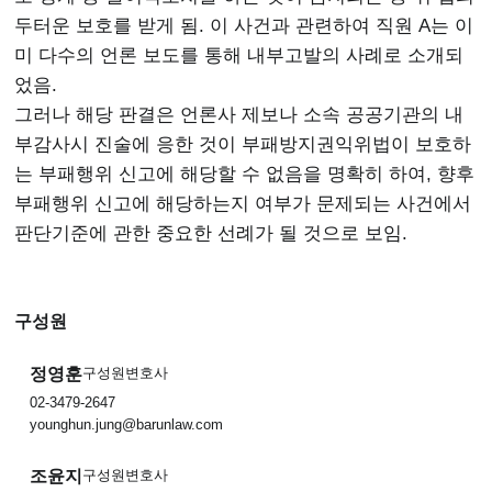
두터운 보호를 받게 ​됨. 이 사건과 관련하여 직원 A는 이
미 다수의 언론 보도를 통해 내부고발의 사례로 소개되
었음.
그러나 해당 판결은 언론사 제보나 소속 공공기관의 내
부감사시 진술에 응한 것이 부패방지권익위법이 보호하
는 부패행위 신고에 해당할 수 없음을 명확히 하여, 향후
부패행위 신고에 해당하는지 여부가 문제되는 사건에서
판단기준에 관한 중요한 선례가 될 것으로 보임.
구성원
정영훈
구성원변호사
02-3479-2647
younghun.jung@barunlaw.com
조윤지
구성원변호사