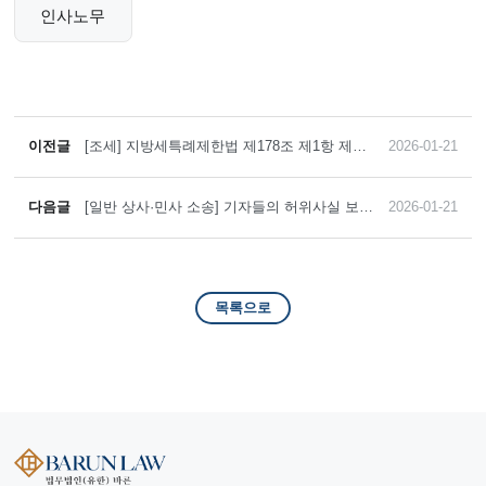
인사노무
이전글
[조세] 지방세특례제한법 제178조 제1항 제1
2026-01-21
호의 '정당한 사유'를 주장하여 노인복지시설
조성사업 시행자에 대한 감면 취득세 등을 추
징하는 과세처분의 취소를 이끈 사례
다음글
[일반 상사·민사 소송] 기자들의 허위사실 보도
2026-01-21
로 인한 명예훼손에 대하여 불법행위 손해배
상청구 인용판결을 이끌어낸 사례
목록으로