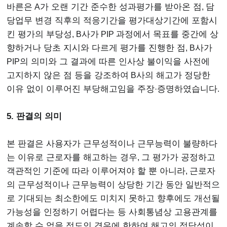
바른은
A
가 오랜 기간 준수한 성과평가를 받아온 점
,
담
당업무 변경 직후의 적응기간을 평가대상기간에 포함시
킨 평가의 부당성
, B
사가
PIP
과정에서 목표를 중간에 상
향하거나 당초 지시와 다르게 평가를 진행한 점
, B
사가
PIP
의 의미와 그 결과에 따른 인사상 불이익을 사전에
고지하지 않은 점 등을 강조하여
B
사의 해고가 정당한
이유 없이 이루어진 부당해고임을 주장
·
증명하였습니다
.
5. 판결의 의미
본 판결은 사용자가 근무성적이나 근무능력이 불량하다
는 이유로 근로자를 해고하는 경우
,
그 평가가 공정하고
객관적인 기준에 따라 이루어져야 할 뿐 아니라
,
근로자
의 근무성적이나 근무능력이 상당한 기간 동안 일반적으
로 기대되는 최소한에도 미치지 못하고 향후에도 개선될
가능성을 인정하기 어렵다는 등 사회통념상 고용관계를
계속할 수 없을 정도인 경우에 한하여 해고의 정당성이