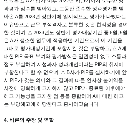
법원은
△ A
가 입사 이후
2022
년 하반기까지 준수한 성
과평가 점수를 받아왔고
,
그동안 준수한 성과평가를 받
아온
A
를
2023
년 상반기에 일시적으로 평가가 나빴다는
이유만으로 근무 부적격자로 분류한 것은 합리성을 결여
한 것이며
, △ 2023
년도 상반기 평가대상기간 중
8
월
, 9
월
은
A
가 생소한 업무에 적응하던 기간으로서 이 기간을
그대로 평가대상기간에 포함시킨 것은 부당하고
, △ A
에
대한
PIP
목표 부여와 평가방식은 일관성이 없고 소통과
정도 부실하여 저성과자 성과개선이라는
PIP
의 취지에
부합한다고 할 수 없으며
, △ B
사가
PIP
를 실시하기에 앞
서
PIP
가 갖는 의미와 그 결과에 따른 인사상 불이익을
사전에 명확하게 고지하지 않고
PIP
가 종료된 이후에야
해고 가능성을 고지한 점 등을 종합하여
A
에 대한 해고
는 부당해고에 해당한다고 판시하였습니다
.
4. 바른의 주장 및 역할