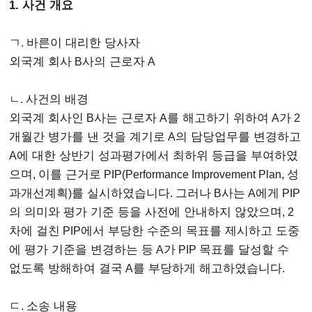
1. 사건 개요
ㄱ
.
바른이 대리한 당사자
외국계 회사
B
사의 근로자
A
ㄴ.
사건의 배경
외국계 회사인
B
사는 근로자
A
를 해고하기 위하여
A
가
2
개월간 병가를 낸 것을 계기로
A
의 담당업무를 변경하고
A
에 대한 상반기 성과평가에서 최하위 등급을 부여하였
으며
,
이를 근거로
PIP(Performance Improvement Plan,
성
과개선계획
)
를 실시하였습니다
.
그러나
B
사는
A
에게
PIP
의 의미와 평가 기준 등을 사전에 안내하지 않았으며
, 2
차에 걸친
PIP
에서 부당한 수준의 목표를 제시하고 도중
에 평가 기준을 변경하는 등
A
가
PIP
목표를 달성할 수
없도록 방해하여 결국
A
를 부당하게 해고하였습니다
.
ㄷ
.
소송 내용