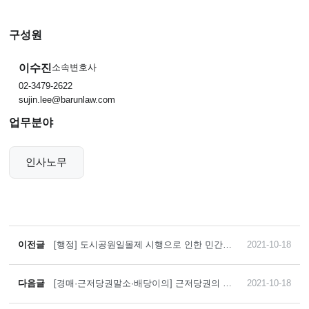
구성원
이수진
소속변호사
02-3479-2622
sujin.lee@barunlaw.com
업무분야
인사노무
이전글
[행정] 도시공원일몰제 시행으로 인한 민간공
2021-10-18
원특례사업 제안수용결정 취소처분 사건에서
1, 2심을 뒤집고, 전부 승소 취지의 대법원 파
기환송 판결을 이끌어 낸 사례
다음글
[경매·근저당권말소·배당이의] 근저당권의 채
2021-10-18
무원인 서류 중 특히 지연배상금률이 ‘공란’ 등
으로 되어 있어, 제1심에서 지연배상금으로 상