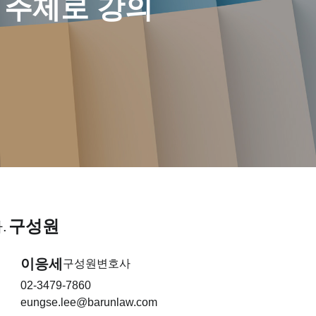
 주제로 강의
구성원
.
이응세
구성원변호사
02-3479-7860
eungse.lee@barunlaw.com