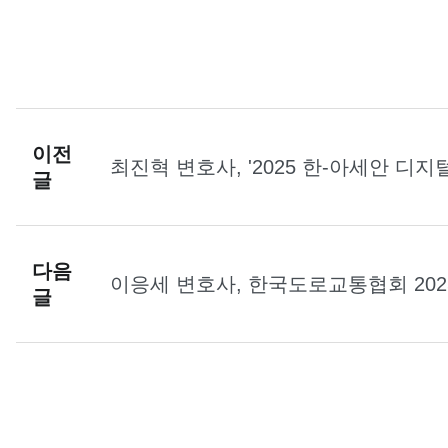
이전
최진혁 변호사, '2025 한-아세안 디
글
로 강연
다음
이응세 변호사, 한국도로교통협회 202
글
임' 칼럼 게재