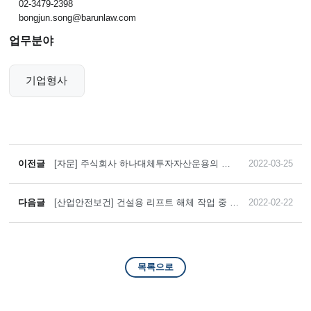
02-3479-2398
bongjun.song@barunlaw.com
업무분야
기업형사
이전글
[자문] 주식회사 하나대체투자자산운용의 뉴
2022-03-25
저지 소재 상업용 빌딩 매입 법률자문 제공
다음글
[산업안전보건] 건설용 리프트 해체 작업 중 근
2022-02-22
로자 3명이 사망하고 1명이 중상을 입은 사건
에서, 산업안전보건법위반죄 및 업무상과실치
사상죄에 대해 1심 전부무죄 판결을 이끌어 낸
사례
목록으로