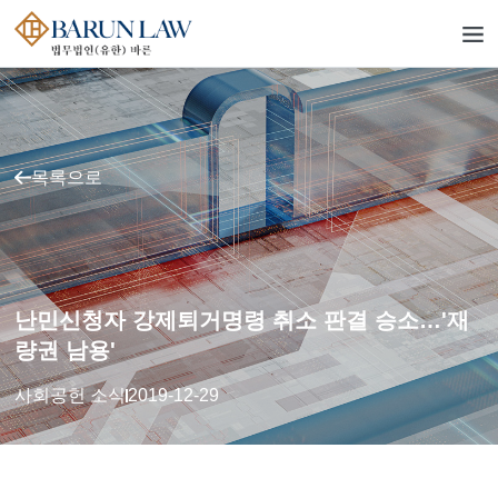
목록으로
난민신청자 강제퇴거명령 취소 판결 승소…'재
량권 남용'
사회공헌 소식
2019-12-29