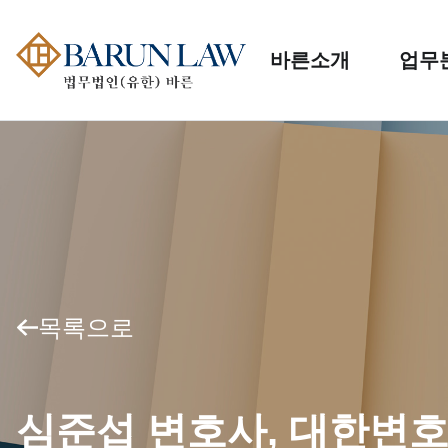
바른소개
업무
목록으로
심준섭 변호사, 대한변호